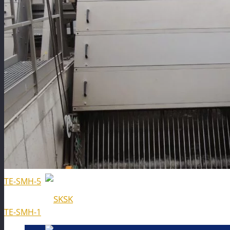
Novinky
Kontaktujte nás!
VOP
TE-SMH-5
SK
TE-SMH-1