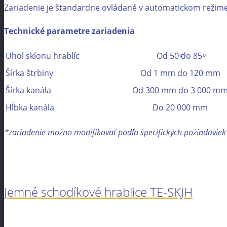
Zariadenie je štandardne ovládané v automatickom režime v
Technické parametre zariadenia
Uhol sklonu hrablíc
Od 50 ͦdo 85 ͦ
Šírka štrbiny
Od 1 mm do 120 mm
Šírka kanála
Od 300 mm do 3 000 m
Hĺbka kanála
Do 20 000 mm
*zariadenie možno modifikovať podľa špecifických požiadaviek
Jemné schodíkové hrablice TE-SKJH