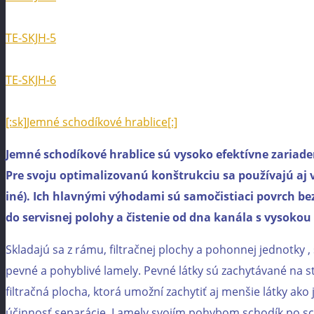
TE-SKJH-5
TE-SKJH-6
[:sk]Jemné schodíkové hrablice[:]
Jemné schodíkové hrablice sú vysoko efektívne zariade
Pre svoju optimalizovanú konštrukciu sa používajú aj 
iné). Ich hlavnými výhodami sú samočistiaci povrch bez
do servisnej polohy a čistenie od dna kanála s vysoko
Skladajú sa z rámu, filtračnej plochy a pohonnej jednotky ,
pevné a pohyblivé lamely. Pevné látky sú zachytávané na s
filtračná plocha, ktorá umožní zachytiť aj menšie látky ako
účinnosť separácie. Lamely svojím pohybom schodík po sc