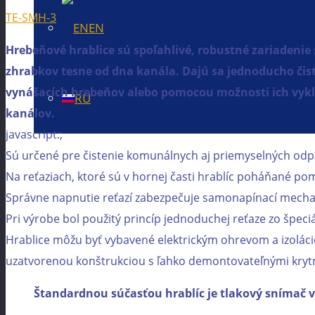
TE-SMH-3
EN
Hrebeňové hrablice sú spoľahlivé, robustné zariadeni
zhrabkov tesne od dna kanála. Dajú sa jednoducho čis
vynášacích hrebeňov alebo pomocou možnosti ich vyklo
RU
kanálov.
javascript:;
Sú určené pre čistenie komunálnych aj priemyselných od
Na reťaziach, ktoré sú v hornej časti hrablíc poháňané pom
Správne napnutie reťazí zabezpečuje samonapínací mechan
Pri výrobe bol použitý princíp jednoduchej reťaze zo špeci
Hrablice môžu byť vybavené elektrickým ohrevom a izoláci
uzatvorenou konštrukciou s ľahko demontovateľnými kryt
Štandardnou súčasťou hrablíc je tlakový snímač v