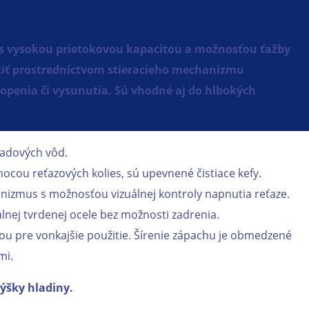
e s vysokou prietokovou kapacitou a možnosťou ťažby
tiť prostredníctvom stieracieho mechanizmu
penia či vysunutia. Sú vhodné aj do hlbokých
padových vôd.
ocou reťazových kolies, sú upevnené čistiace kefy.
izmus s možnosťou vizuálnej kontroly napnutia reťaze.
álnej tvrdenej ocele bez možnosti zadrenia.
ou pre vonkajšie použitie. Šírenie zápachu je obmedzené
mi.
ýšky hladiny.