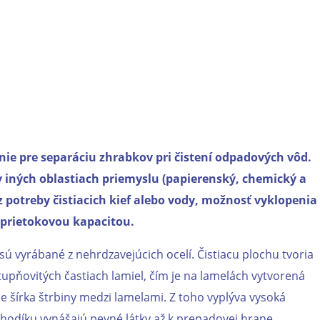
nie pre separáciu zhrabkov pri čistení odpadových vôd.
v iných oblastiach priemyslu (papierenský, chemický a
 potreby čistiacich kief alebo vody, možnosť vyklopenia
u prietokovou kapacitou.
 sú vyrábané z nehrdzavejúcich ocelí. Čistiacu plochu tvoria
tupňovitých častiach lamiel, čím je na lamelách vytvorená
 je šírka štrbiny medzi lamelami. Z toho vyplýva vysoká
hodíku vynášajú pevné látky až k prepadovej hrane.